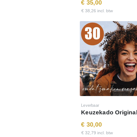
€ 35,00
t je de mailing wilt laten
€ 38,26 incl. btw
p nog niet volledig hebt
ouw persoonlijke mail en
ssen, goede doelen en
Leverbaar
Keuzekado Original
€ 30,00
€ 32,79 incl. btw