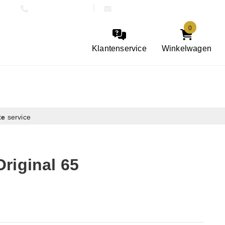
085 301 5903
info@denieuwemolen.nu
0
Klantenservice
Winkelwagen
te
service
riginal 65