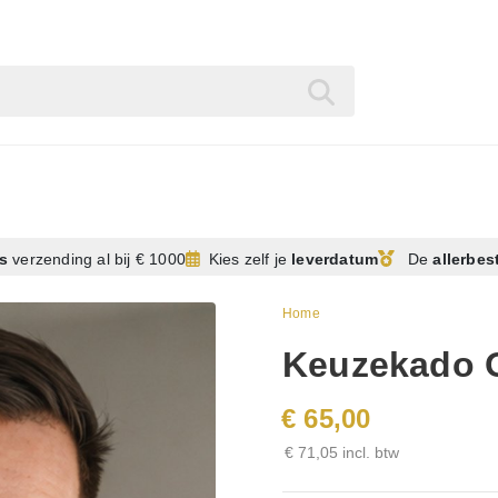
is
verzending
al bij € 1000
Kies zelf je
leverdatum
De
allerbes
Home
Keuzekado O
€ 65,00
€ 71,05 incl. btw