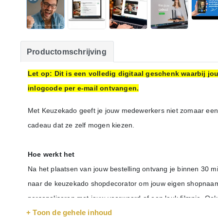
Productomschrijving
Let op: Dit is een volledig digitaal geschenk waarbij 
inlogcode per e-mail ontvangen.
Met Keuzekado geeft je jouw medewerkers niet zomaar een
cadeau dat ze zelf mogen kiezen.
Hoe werkt het
Na het plaatsen van jouw bestelling ontvang je binnen 30 m
naar de keuzekado shopdecorator om jouw eigen shopnaam te
personaliseren met jouw voorwoord of een leuk filmpje. Ook 
+ Toon de gehele inhoud
mailadressen van de ontvangers uploaden en jouw e-mailing