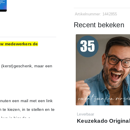
Artikelnummer: 1442855
Recent bekeken
jouw medewerkers de
 (kerst)geschenk, maar een
inuten een mail met een link
 kiezen, in te stellen en te
Leverbaar
kun je hier de e-
Keuzekado Original
 instellen en personaliseren.