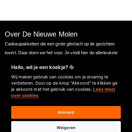
Over De Nieuwe Molen
Cadeaupakketten die een grote glimlach op de gezichten
tovert. Daar doen we het voor. Je vindt hier de allerleukste
cadeaupakketten met verrassende inhoud en een mooie
Hallo, wil je een koekje?
boodschap. Voor iedere zakelijke relatie of klant is een
Wij maken gebruik van cookies om je ervaring te
passend geschenk te vinden.
verbeteren. Door op de knop "Akkoord" te klikken ga
je akkoord met het gebruik van cookies.
Lees meer
over cookies
Informatie
Akkoord
Over ons
FAQ
Weigeren
Privacyverklaring