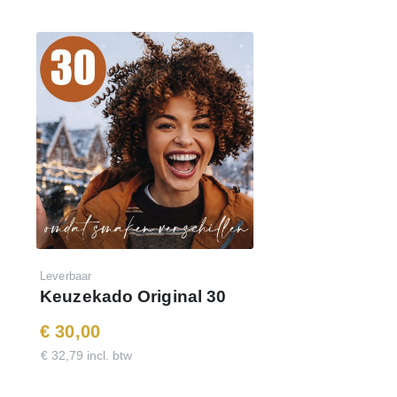
100% Ontzorging
Daar doen we het voor
Klik op onderstaande link voor de
demo-website
en log
in met de getoonde code. Met dit budget hebben uw
medewerkers
1600 punten
te besteden in de webshop.
www.keuzekado.com
Inloggegevens:
E-mail : je eigen e-mailadres
Wachtwoord : demo80keuzekado
Leverbaar
Keuzekado Original 30
€ 30,00
€ 32,79 incl. btw